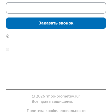
Скачать каталог
Заказать звонок
7 (922) 178-81-77
zakaz@mpo-prometey.ru
info@mpo-prometey.ru
Доставка и оплата
Сертификаты
Реквизиты
Контакты
© 2026 "mpo-prometey.ru"
Все права защищены.
Политика конфиденциальности