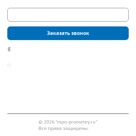
Скачать каталог
Заказать звонок
7 (922) 178-81-77
zakaz@mpo-prometey.ru
info@mpo-prometey.ru
Доставка и оплата
Сертификаты
Реквизиты
Контакты
© 2026 "mpo-prometey.ru"
Все права защищены.