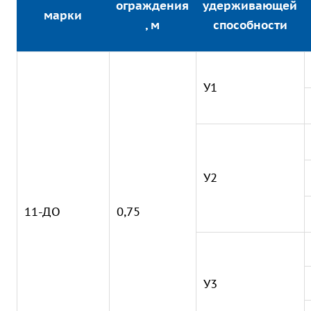
ограждения
удерживающей
марки
, м
способности
У1
У2
11-ДО
0,75
У3