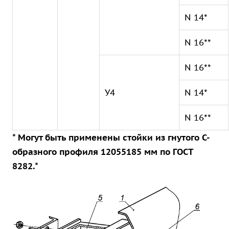
N 14*
N 16**
N 16**
У4
N 14*
N 16**
* Могут быть применены стойки из гнутого С-
образного профиля 12055185 мм по ГОСТ
8282.*