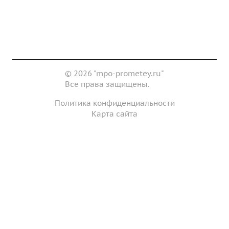
Доставка и оплата
Сертификаты
Реквизиты
Контакты
© 2026 "mpo-prometey.ru"
Все права защищены.
Политика конфиденциальности
Карта сайта
Разработка и продвижение сайта