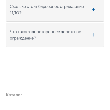
Сколько стоит барьерное ограждение
11ДО?
Что такое одностороннее дорожное
ограждение?
Компания
Каталог
О предприятии
Благодарственные письма
Услуги
Дорожные металлические трубы
Вакансии