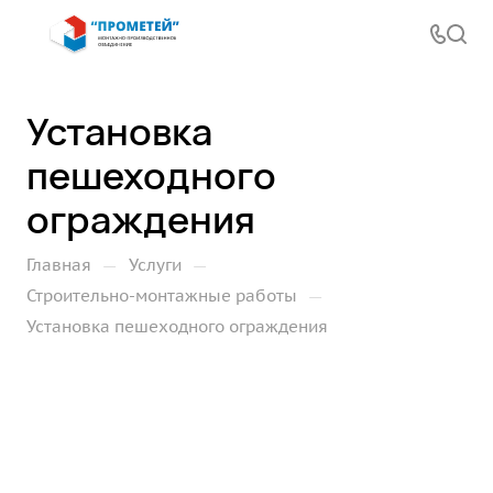
Установка
пешеходного
ограждения
—
—
Главная
Услуги
—
Строительно-монтажные работы
Установка пешеходного ограждения