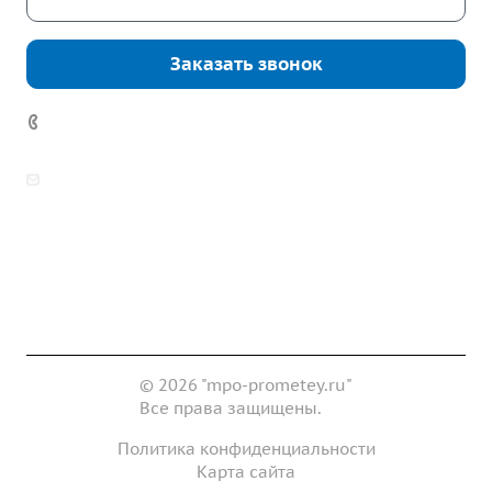
Заказать звонок
7 (922) 178-81-77
zakaz@mpo-prometey.ru
info@mpo-prometey.ru
Доставка и оплата
Сертификаты
Реквизиты
Контакты
© 2026 "mpo-prometey.ru"
Все права защищены.
Политика конфиденциальности
Карта сайта