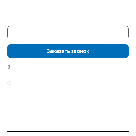
Пн. – Пт.: с 9:00 до 18:00
Сб. – Вс.: выходные
Скачать каталог
Заказать звонок
7 (922) 178-81-77
zakaz@mpo-prometey.ru
info@mpo-prometey.ru
Доставка и оплата
Сертификаты
Реквизиты
Контакты