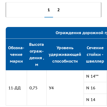
1
2
Ограждения дорожной г
Высота
Обозна-
Уровень
Сечение
ограж-
чение
удерживающей
стойки -
дения ,
марки
способности
швеллер
м
N 14**
11-ДД
0,75
У4
N 16
N 14