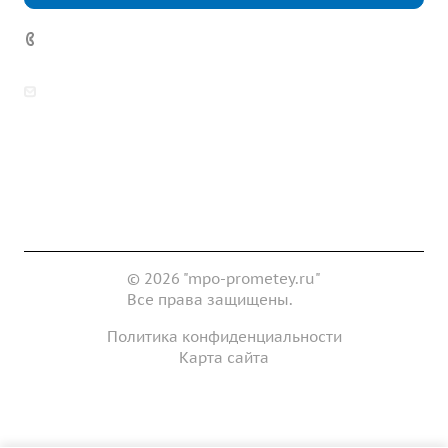
7 (922) 178-81-77
zakaz@mpo-prometey.ru
info@mpo-prometey.ru
Доставка и оплата
Сертификаты
Реквизиты
Контакты
© 2026 "mpo-prometey.ru"
Все права защищены.
Политика конфиденциальности
Карта сайта
Разработка и продвижение сайта