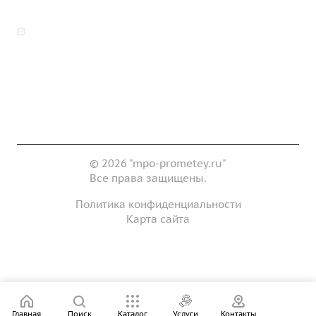
zakaz@mpo-prometey.ru
info@mpo-prometey.ru
Доставка и оплата
Сертификаты
Реквизиты
Контакты
© 2026 "mpo-prometey.ru"
Все права защищены.
Политика конфиденциальности
Карта сайта
Разработка и продвижение сайта
Главная
Поиск
Каталог
Услуги
Контакты