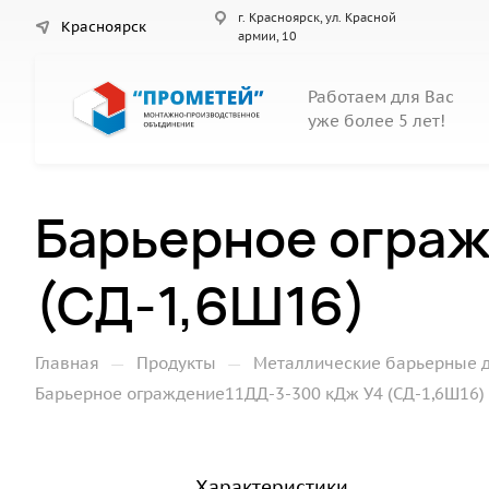
г. Красноярск, ул. Красной
Красноярск
армии, 10
Работаем для Вас
уже более 5 лет!
Барьерное огра
(СД-1,6Ш16)
—
—
Главная
Продукты
Металлические барьерные 
Барьерное ограждение11ДД-3-300 кДж У4 (СД-1,6Ш16)
Характеристики