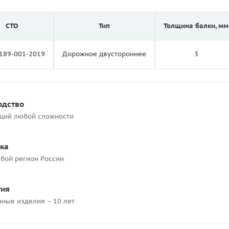
СТО
Тип
Толщина балки, мм
189-001-2019
Дорожное двустороннее
3
одство
кций любой сложности
ка
бой регион России
тия
нные изделия – 10 лет