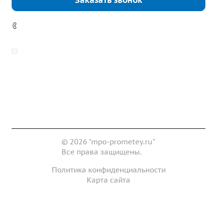
Заказать звонок
7 (922) 178-81-77
zakaz@mpo-prometey.ru
info@mpo-prometey.ru
Доставка и оплата
Сертификаты
Реквизиты
Контакты
© 2026 "mpo-prometey.ru"
Все права защищены.
Политика конфиденциальности
Карта сайта
Разработка и продвижение сайта