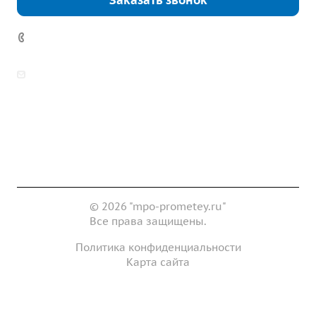
Заказать звонок
7 (922) 178-81-77
zakaz@mpo-prometey.ru
info@mpo-prometey.ru
Доставка и оплата
Сертификаты
Реквизиты
Контакты
© 2026 "mpo-prometey.ru"
Все права защищены.
Политика конфиденциальности
Карта сайта
Разработка и продвижение сайта