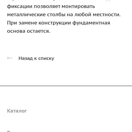
фиксации позволяет монтировать
металлические столбы на любой местности.
При замене конструкции фундаментная
основа остается.
Назад к списку
Компания
Каталог
О предприятии
Благодарственные письма
Услуги
Дорожные металлические трубы
Вакансии
Барьерные дорожные ограждения