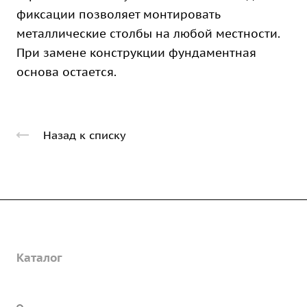
фиксации позволяет монтировать
металлические столбы на любой местности.
При замене конструкции фундаментная
основа остается.
Назад к списку
Компания
Каталог
О предприятии
Благодарственные письма
Услуги
Дорожные металлические трубы
Вакансии
Барьерные дорожные ограждения