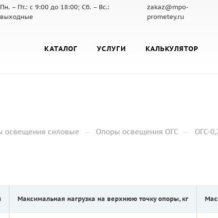
Пн. – Пт.: с 9:00 до 18:00; Сб. – Вс.:
zakaz@mpo-
выходные
prometey.ru
КАТАЛОГ
УСЛУГИ
КАЛЬКУЛЯТОР
—
—
ы освещения силовые
Опоры освещения ОГС
ОГС-0,
й
Максимальная нагрузка на верхнюю точку опоры, кг
Мас