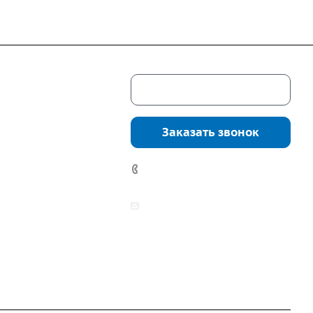
Скачать каталог
г. Екатеринбург,
соцкого, 4б, оф.
Заказать звонок
водство:
г.
инбург, ул.
7 (922) 178-81-77
нга, дом 7ч
аботы:
zakaz@mpo-prometey.ru
т.: с 9:00 до 18:00
info@mpo-prometey.ru
Вс.: выходные