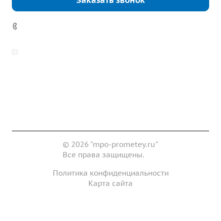
Заказать звонок
7 (922) 178-81-77
zakaz@mpo-prometey.ru
info@mpo-prometey.ru
Доставка и оплата
Сертификаты
Реквизиты
Контакты
© 2026 "mpo-prometey.ru"
Все права защищены.
Политика конфиденциальности
Карта сайта
Разработка и продвижение сайта