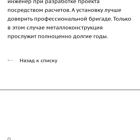
инженер при разработке проекта
посредством расчетов. А установку лучше
доверить профессиональной бригаде. Только
в этом случае металлоконструкция
прослужит полноценно долгие годы.
Назад к списку
Компания
Каталог
О предприятии
Благодарственные письма
Услуги
Дорожные металлические трубы
Вакансии
Барьерные дорожные ограждения