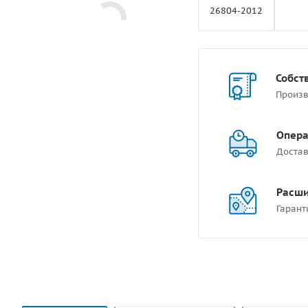
26804-2012
Собст
Произв
Опера
Достав
Расши
Гарант