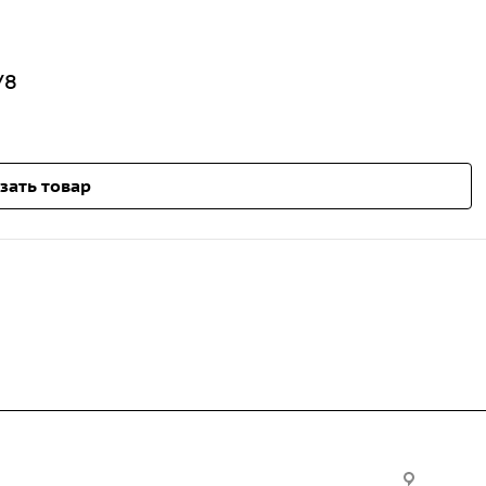
У8
зать товар
Услуги
Офис: