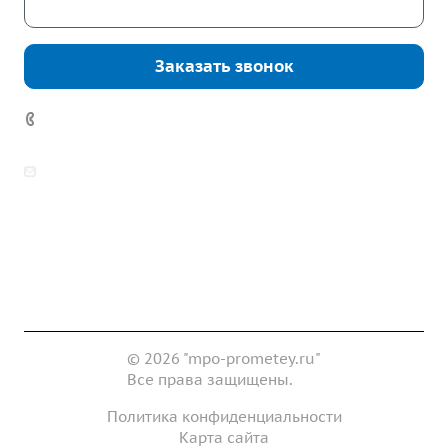
Скачать каталог
Заказать звонок
7 (922) 178-81-77
zakaz@mpo-prometey.ru
info@mpo-prometey.ru
Доставка и оплата
Сертификаты
Реквизиты
Контакты
© 2026 "mpo-prometey.ru"
Все права защищены.
Политика конфиденциальности
Карта сайта