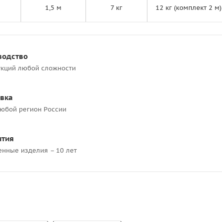
1,5 м
7 кг
12 кг (комплект 2 м)
водство
укций любой сложности
авка
любой регион России
нтия
енные изделия – 10 лет