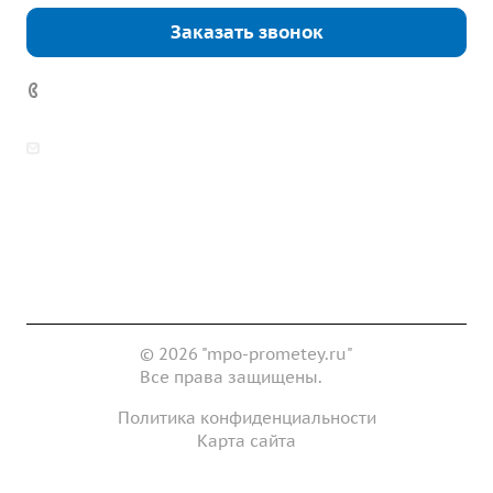
Заказать звонок
7 (922) 178-81-77
zakaz@mpo-prometey.ru
info@mpo-prometey.ru
Доставка и оплата
Сертификаты
Реквизиты
Контакты
© 2026 "mpo-prometey.ru"
Все права защищены.
Политика конфиденциальности
Карта сайта