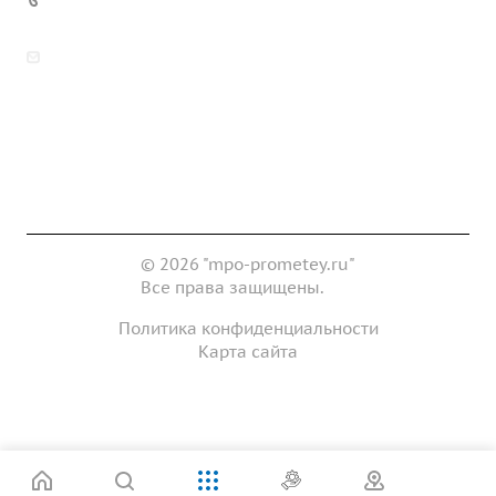
zakaz@mpo-prometey.ru
info@mpo-prometey.ru
Доставка и оплата
Сертификаты
Реквизиты
Контакты
© 2026 "mpo-prometey.ru"
Все права защищены.
Политика конфиденциальности
Карта сайта
Разработка и продвижение сайта