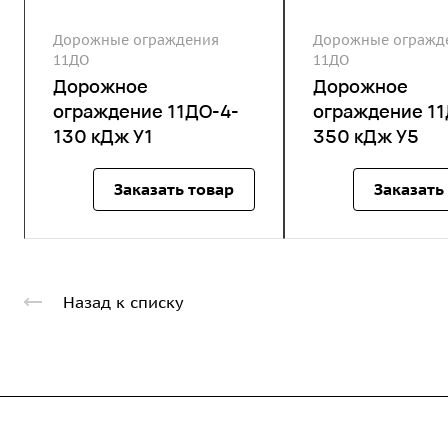
Дорожные ограждения
Дорожные огражд
11ДО
11ДО
Дорожное
Дорожное
ограждение 11ДО-4-
ограждение 11
130 кДж У1
350 кДж У5
Заказать товар
Заказать
Назад к списку
Компания