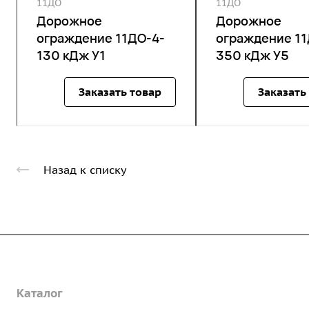
11ДО
11ДО
Дорожное
Дорожное
ограждение 11ДО-4-
ограждение 11
130 кДж У1
350 кДж У5
Заказать товар
Заказать
Назад к списку
Компания
Каталог
О предприятии