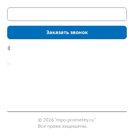
Скачать каталог
Заказать звонок
7 (922) 178-81-77
zakaz@mpo-prometey.ru
info@mpo-prometey.ru
Доставка и оплата
Сертификаты
Реквизиты
Контакты
© 2026 "mpo-prometey.ru"
Все права защищены.