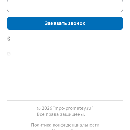
Скачать каталог
Заказать звонок
7 (922) 178-81-77
zakaz@mpo-prometey.ru
info@mpo-prometey.ru
Доставка и оплата
Сертификаты
Реквизиты
Контакты
© 2026 "mpo-prometey.ru"
Все права защищены.
Политика конфиденциальности