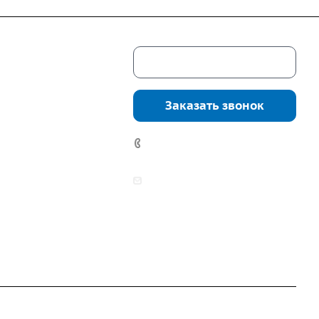
Скачать каталог
г. Екатеринбург,
соцкого, 4б, оф.
Заказать звонок
водство:
г.
инбург, ул.
7 (922) 178-81-77
нга, дом 7ч
аботы:
zakaz@mpo-prometey.ru
т.: с 9:00 до 18:00
info@mpo-prometey.ru
Вс.: выходные