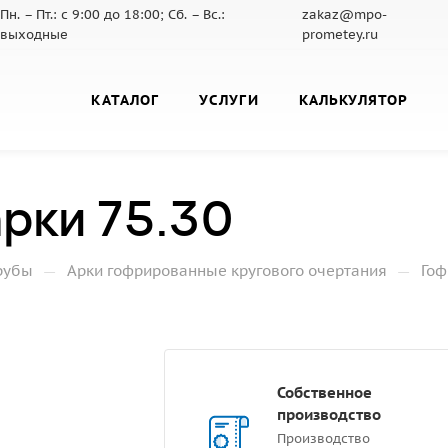
Пн. – Пт.: с 9:00 до 18:00; Сб. – Вс.:
zakaz@mpo-
выходные
prometey.ru
КАТАЛОГ
УСЛУГИ
КАЛЬКУЛЯТОР
рки 75.30
—
—
рубы
Арки гофрированные кругового очертания
Гоф
Собственное
производство
Производство