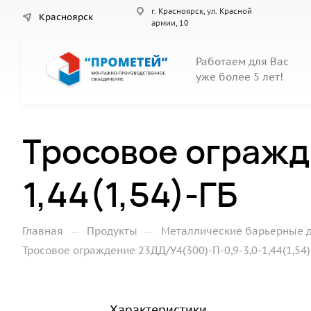
г. Красноярск, ул. Красной
Красноярск
армии, 10
Работаем для Вас
уже более 5 лет!
Тросовое огражд
1,44(1,54)-ГБ
—
—
Главная
Продукты
Металлические барьерные 
Тросовое ограждение 23ДД/У4(300)-П-0,9-3,0-1,44(1,54)
Характеристики