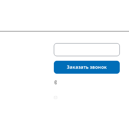
Скачать каталог
г. Екатеринбург,
соцкого, 4б, оф.
Заказать звонок
водство:
г.
инбург, ул.
7 (922) 178-81-77
нга, дом 7ч
аботы:
zakaz@mpo-prometey.ru
т.: с 9:00 до 18:00
info@mpo-prometey.ru
Вс.: выходные