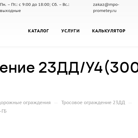
Пн. – Пт.: с 9:00 до 18:00; Сб. – Вс.:
zakaz@mpo-
выходные
prometey.ru
КАТАЛОГ
УСЛУГИ
КАЛЬКУЛЯТОР
ение 23ДД/У4(300
—
—
дорожные ограждения
Тросовое ограждение 23ДД
-ГБ