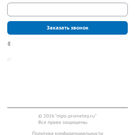
Скачать каталог
Заказать звонок
7 (922) 178-81-77
zakaz@mpo-prometey.ru
info@mpo-prometey.ru
Доставка и оплата
Сертификаты
Реквизиты
Контакты
© 2026 "mpo-prometey.ru"
Все права защищены.
Политика конфиденциальности