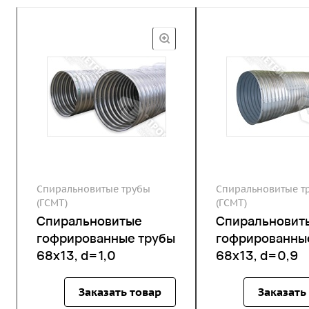
Спиральновитые трубы
Спиральновитые т
(ГСМТ)
(ГСМТ)
Спиральновитые
Спиральновит
гофрированные трубы
гофрированны
68х13, d=1,0
68х13, d=0,9
Заказать товар
Заказать