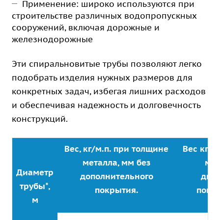
Применение: широко используются при
строительстве различных водопропускных
сооружений, включая дорожные и
железнодорожные
Эти спиральновитые трубы позволяют легко
подобрать изделия нужных размеров для
конкретных задач, избегая лишних расходов
и обеспечивая надежность и долговечность
конструкций.
Вес, кг/м.п. при толщине
Вес кг/м
металла, мм без
мет
Диаметр
дополнительного
дву
трубы*,
покрытия.
покр
м