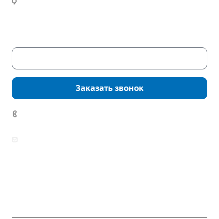
Часы работы:
Пн. – Пт.: с 9:00 до 18:00
Сб. – Вс.: выходные
Скачать каталог
Заказать звонок
7 (922) 178-81-77
zakaz@mpo-prometey.ru
info@mpo-prometey.ru
Доставка и оплата
Сертификаты
Реквизиты
Контакты