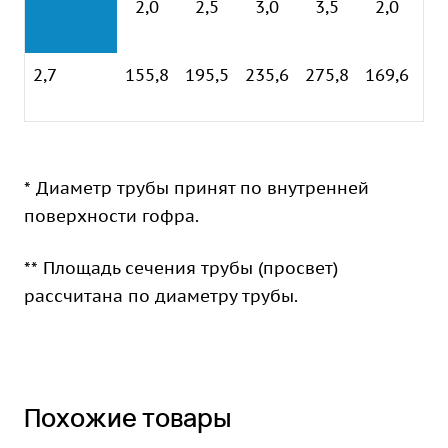
2,0
2,5
3,0
3,5
2,0
2
2,7
155,8
195,5
235,6
275,8
169,6
20
* Диаметр трубы принят по внутренней
поверхности гофра.
** Площадь сечения трубы (просвет)
рассчитана по диаметру трубы.
Похожие товары