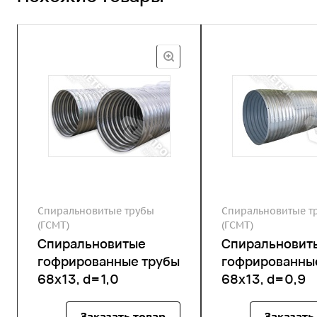
Спиральновитые трубы
Спиральновитые т
(ГСМТ)
(ГСМТ)
Спиральновитые
Спиральновит
гофрированные трубы
гофрированны
68х13, d=1,0
68х13, d=0,9
Заказать товар
Заказать