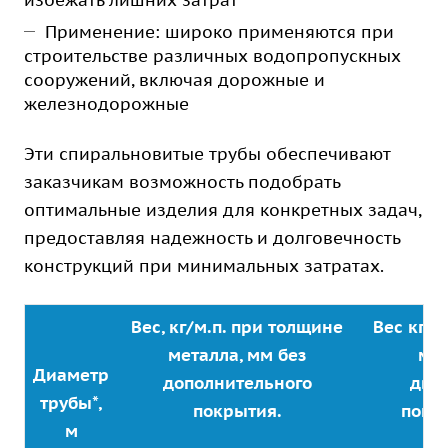
избежать лишних затрат
Применение: широко применяются при
строительстве различных водопропускных
сооружений, включая дорожные и
железнодорожные
Эти спиральновитые трубы обеспечивают
заказчикам возможность подобрать
оптимальные изделия для конкретных задач,
предоставляя надежность и долговечность
конструкций при минимальных затратах.
Вес, кг/м.п. при толщине
Вес кг/м
металла, мм без
мет
Диаметр
дополнительного
дву
трубы*,
покрытия.
покр
м