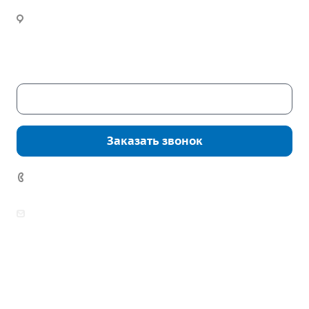
Инженерный расчет
Новости
Часы работы:
Пн. – Пт.: с 9:00 до 18:00
Сб. – Вс.: выходные
Скачать каталог
Заказать звонок
7 (922) 178-81-77
zakaz@mpo-prometey.ru
info@mpo-prometey.ru
Доставка и оплата
Сертификаты
Реквизиты
Контакты