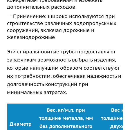
конкретным требованиям и избежать
дополнительных расходов
Применение: широко используются при
строительстве различных водопропускных
сооружений, включая дорожные и
железнодорожные
Эти спиральновитые трубы предоставляют
заказчикам возможность выбрать изделия,
которые наилучшим образом соответствуют
их потребностям, обеспечивая надежность и
долговечность конструкций при
минимальных затратах.
Вес, кг/м.п. при
Вес кг/
толщине металла, мм
толщине ме
Диаметр
без дополнительного
двухст