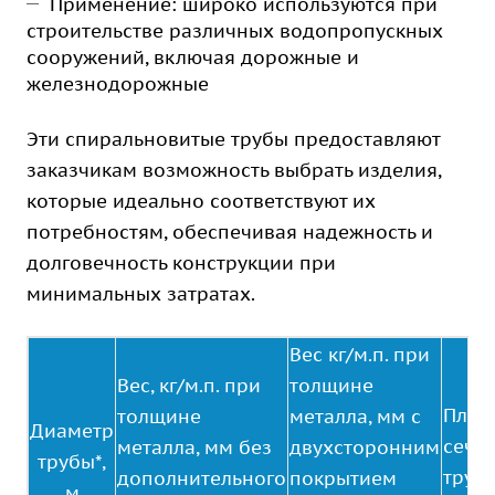
Применение: широко используются при
строительстве различных водопропускных
сооружений, включая дорожные и
железнодорожные
Эти спиральновитые трубы предоставляют
заказчикам возможность выбрать изделия,
которые идеально соответствуют их
потребностям, обеспечивая надежность и
долговечность конструкции при
минимальных затратах.
Вес кг/м.п. при
Вес, кг/м.п. при
толщине
Площ
толщине
металла, мм с
Диаметр
сече
металла, мм без
двухсторонним
трубы*,
трубы
дополнительного
покрытием
м