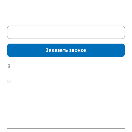
Пн. – Пт.: с 9:00 до 18:00
Сб. – Вс.: выходные
Скачать каталог
Заказать звонок
7 (922) 178-81-77
zakaz@mpo-prometey.ru
info@mpo-prometey.ru
Доставка и оплата
Сертификаты
Реквизиты
Контакты