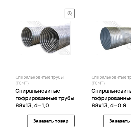
Спиральновитые трубы
Спиральновитые т
(ГСМТ)
(ГСМТ)
Спиральновитые
Спиральновит
гофрированные трубы
гофрированны
68х13, d=1,0
68х13, d=0,9
Заказать товар
Заказать