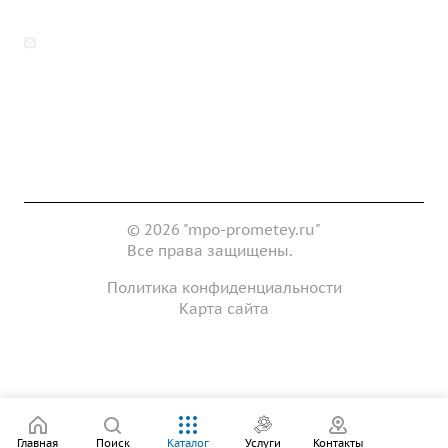
zakaz@mpo-prometey.ru
info@mpo-prometey.ru
Доставка и оплата
Сертификаты
Реквизиты
Контакты
© 2026 "mpo-prometey.ru"
Все права защищены.
Политика конфиденциальности
Карта сайта
Разработка и продвижение сайта
Главная
Поиск
Каталог
Услуги
Контакты