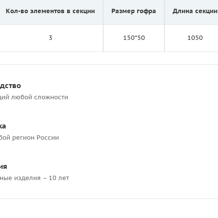
Кол-во элементов в секции
Размер гофра
Длина секции
3
150*50
1050
одство
ций любой сложности
ка
бой регион России
ия
ные изделия – 10 лет