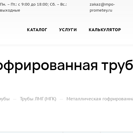
Пн. – Пт.: с 9:00 до 18:00; Сб. – Вс.:
zakaz@mpo-
выходные
prometey.ru
КАТАЛОГ
УСЛУГИ
КАЛЬКУЛЯТОР
офрированная труб
—
—
рубы
Трубы ЛМГ (МГК)
Металлическая гофрированная