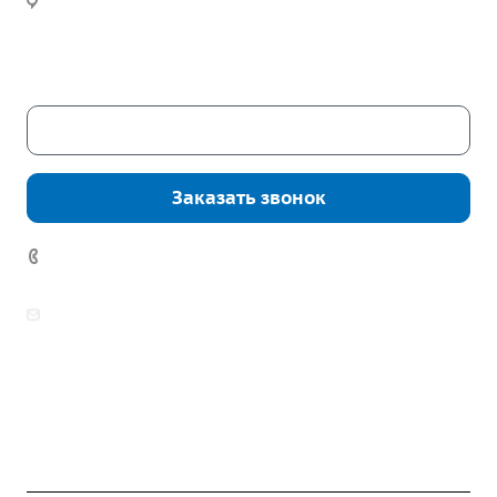
Часы работы:
Пн. – Пт.: с 9:00 до 18:00
Сб. – Вс.: выходные
Скачать каталог
Заказать звонок
7 (922) 178-81-77
zakaz@mpo-prometey.ru
info@mpo-prometey.ru
Доставка и оплата
Сертификаты
Реквизиты
Контакты