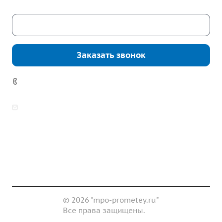
Скачать каталог
Заказать звонок
7 (922) 178-81-77
zakaz@mpo-prometey.ru
info@mpo-prometey.ru
Доставка и оплата
Сертификаты
Реквизиты
Контакты
© 2026 "mpo-prometey.ru"
Все права защищены.