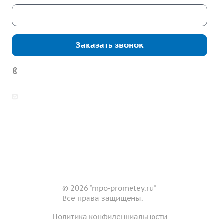
Скачать каталог
Заказать звонок
7 (922) 178-81-77
zakaz@mpo-prometey.ru
info@mpo-prometey.ru
Доставка и оплата
Сертификаты
Реквизиты
Контакты
© 2026 "mpo-prometey.ru"
Все права защищены.
Политика конфиденциальности