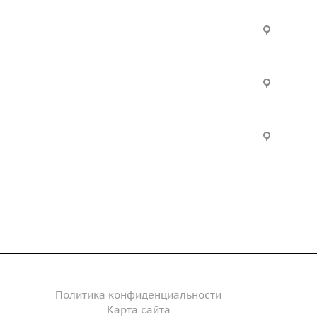
Услуги
Офис:
ул. Вы
24
ческие
Строительно-монтажные
Произ
работы
Екатер
Цвилли
ые
Установка барьерного
ограждения
Часы р
дение
Инженерное сопровождение
Пн. – П
Сб. – 
Инженерный расчет
акты
Политика конфиденциальности
Карта сайта