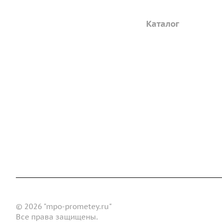
Компания
Каталог
Дорожные металли
О предприятии
трубы
Благодарственные письма
Барьерные дорожн
Вакансии
ограждения
ГОСТы и техническая
Пешеходное ограж
документация
Опоры освещения
Реквизиты
металлические
Статьи
Доставка и оплата
Сертификаты
Реквизиты
Конт
Новости
© 2026 "mpo-prometey.ru"
Все права защищены.