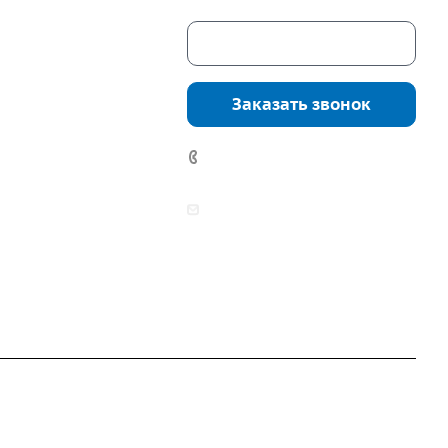
Скачать каталог
г. Екатеринбург,
соцкого, 4б, оф.
Заказать звонок
водство:
г.
инбург, ул.
7 (922) 178-81-77
нга, дом 7ч
аботы:
zakaz@mpo-prometey.ru
т.: с 9:00 до 18:00
info@mpo-prometey.ru
Вс.: выходные
Разработка и продвижение сайта