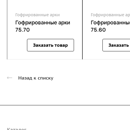
Гофрированные арки
Гофрированные а
Гофрированные арки
Гофрированны
75.70
75.60
Заказать товар
Заказать
Назад к списку
Компания
Каталог
О предприятии