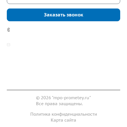
Заказать звонок
7 (922) 178-81-77
zakaz@mpo-prometey.ru
info@mpo-prometey.ru
Доставка и оплата
Сертификаты
Реквизиты
Контакты
© 2026 "mpo-prometey.ru"
Все права защищены.
Политика конфиденциальности
Карта сайта