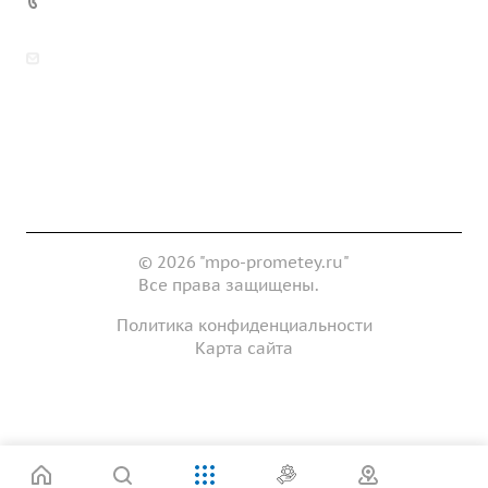
7 (922) 178-81-77
zakaz@mpo-prometey.ru
info@mpo-prometey.ru
Доставка и оплата
Сертификаты
Реквизиты
Контакты
© 2026 "mpo-prometey.ru"
Все права защищены.
Политика конфиденциальности
Карта сайта
Разработка и продвижение сайта