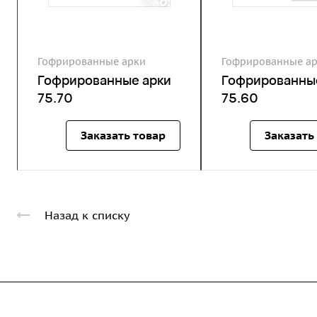
Гофрированные арки
Гофрированные а
Гофрированные арки
Гофрированны
75.70
75.60
Заказать товар
Заказать
Назад к списку
Компания