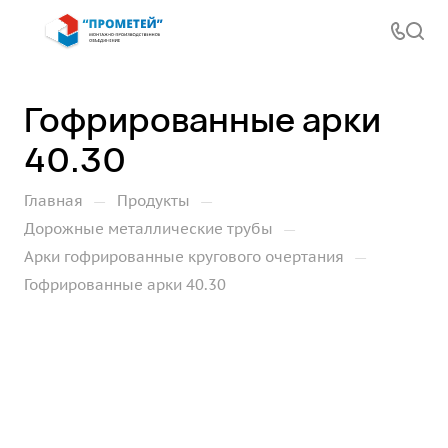
Гофрированные арки
40.30
—
—
Главная
Продукты
—
Дорожные металлические трубы
—
Арки гофрированные кругового очертания
Гофрированные арки 40.30