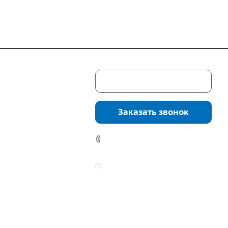
Скачать каталог
г. Екатеринбург,
соцкого, 4б, оф.
Заказать звонок
водство:
г.
инбург, ул.
7 (922) 178-81-77
нга, дом 7ч
аботы:
zakaz@mpo-prometey.ru
т.: с 9:00 до 18:00
info@mpo-prometey.ru
Вс.: выходные