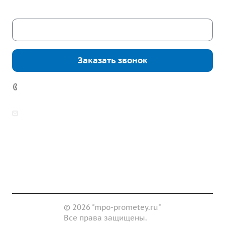
Скачать каталог
Заказать звонок
7 (922) 178-81-77
zakaz@mpo-prometey.ru
info@mpo-prometey.ru
Доставка и оплата
Сертификаты
Реквизиты
Контакты
© 2026 "mpo-prometey.ru"
Все права защищены.