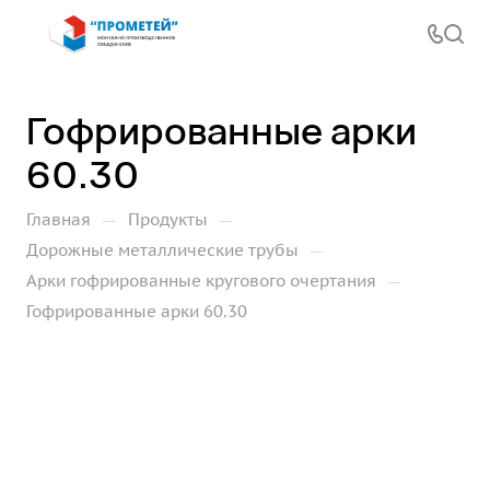
Гофрированные арки
60.30
—
—
Главная
Продукты
—
Дорожные металлические трубы
—
Арки гофрированные кругового очертания
Гофрированные арки 60.30