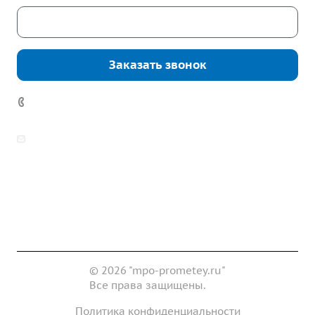
Скачать каталог
Заказать звонок
7 (922) 178-81-77
zakaz@mpo-prometey.ru
info@mpo-prometey.ru
Доставка и оплата
Сертификаты
Реквизиты
Контакты
© 2026 "mpo-prometey.ru"
Все права защищены.
Политика конфиденциальности