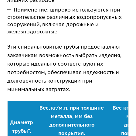
лишних расходов
Применение: широко используются при
строительстве различных водопропускных
сооружений, включая дорожные и
железнодорожные
Эти спиральновитые трубы предоставляют
заказчикам возможность выбрать изделия,
которые идеально соответствуют их
потребностям, обеспечивая надежность и
долговечность конструкции при
минимальных затратах.
Вес, кг/м.п. при толщине
Вес кг/м
металла, мм без
мет
Диаметр
дополнительного
дву
трубы*,
покрытия.
покр