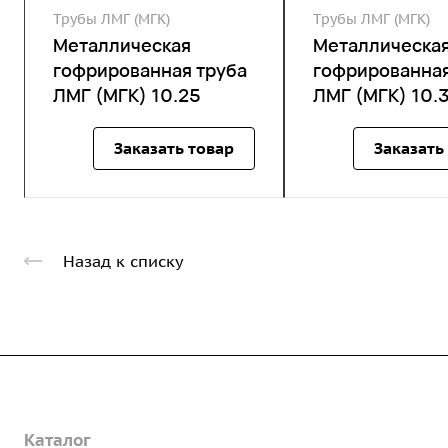
Трубы ЛМГ (МГК)
Трубы ЛМГ (МГК)
Металлическая
Металлическа
гофрированная труба
гофрированная
ЛМГ (МГК) 10.25
ЛМГ (МГК) 10.
Заказать товар
Заказать
Назад к списку
Компания
Каталог
О предприятии