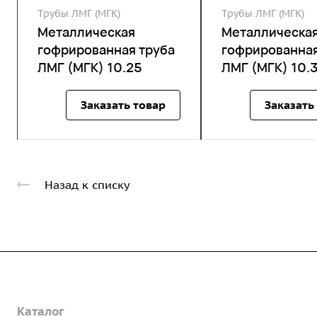
Трубы ЛМГ (МГК)
Трубы ЛМГ (МГК)
Металлическая
Металлическа
гофрированная труба
гофрированная
ЛМГ (МГК) 10.25
ЛМГ (МГК) 10.
Заказать товар
Заказать
Назад к списку
Компания
Каталог
О предприятии