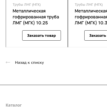
Трубы ЛМГ (МГК)
Трубы ЛМГ (МГК)
Металлическая
Металлическа
гофрированная труба
гофрированная
ЛМГ (МГК) 10.25
ЛМГ (МГК) 10.
Заказать товар
Заказать
Назад к списку
Компания
Каталог
О предприятии