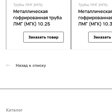
Трубы ЛМГ (МГК)
Трубы ЛМГ (МГК)
Металлическая
Металлическа
гофрированная труба
гофрированная
ЛМГ (МГК) 10.25
ЛМГ (МГК) 10.
Заказать товар
Заказать
Назад к списку
Компания
Каталог
О предприятии