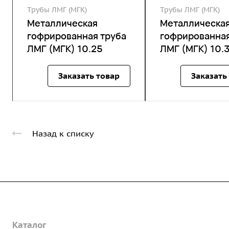
Трубы ЛМГ (МГК)
Трубы ЛМГ (МГК)
Металлическая
Металлическа
гофрированная труба
гофрированная
ЛМГ (МГК) 10.25
ЛМГ (МГК) 10.
Заказать товар
Заказать
Назад к списку
Компания
Каталог
О предприятии