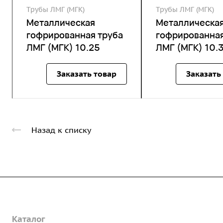
Трубы ЛМГ (МГК)
Трубы ЛМГ (МГК)
Металлическая
Металлическа
гофрированная труба
гофрированная
ЛМГ (МГК) 10.25
ЛМГ (МГК) 10.
Заказать товар
Заказать
Назад к списку
Компания
Каталог
О предприятии