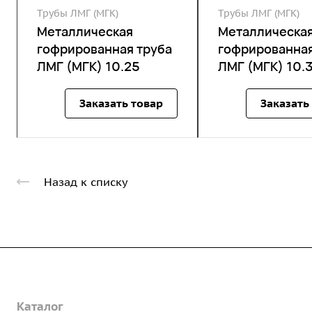
Трубы ЛМГ (МГК)
Трубы ЛМГ (МГК)
Металлическая
Металлическа
гофрированная труба
гофрированная
ЛМГ (МГК) 10.25
ЛМГ (МГК) 10.
Заказать товар
Заказать
Назад к списку
Компания
Каталог
О предприятии